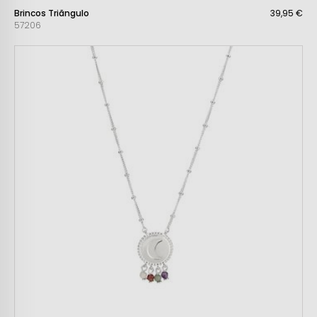
Brincos Triãngulo
39,95 €
57206