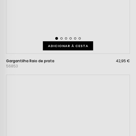
ADICIONAR À CESTA
Gargantilha Raio de prata
42,95 €
56853