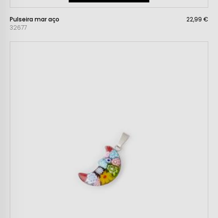
Pulseira mar aço
22,99 €
32677