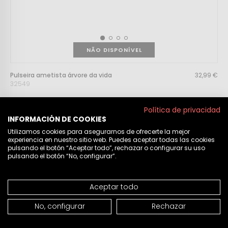
NÃO DISPONÍVEL
Pulseira ametista árvore da vida
32,99 €
32549
Política de privacidad
INFORMACIÓN DE COOKIES
Utilizamos cookies para asegurarnos de ofrecerte la mejor
experiencia en nuestro sitio web. Puedes aceptar todas las cookies
pulsando el botón “Aceptar todo”, rechazar o configurar su uso
pulsando el botón “No, configurar”.
Aceptar todo
No, configurar
Rechazar