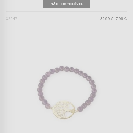
NÃO DISPONÍVEL
32547
32,99 €
17,99 €