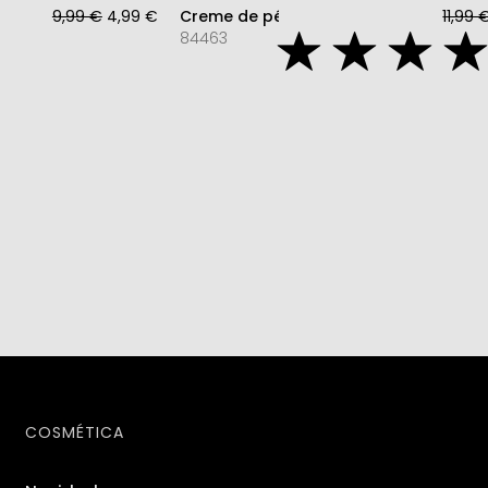
9,99 €
4,99 €
Creme de pés de Ureia
11,99 
84463
COSMÉTICA