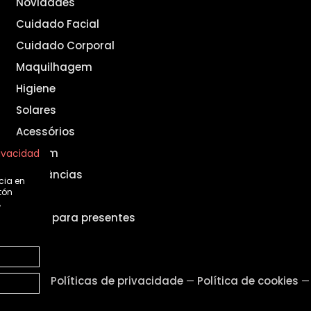
Novidades
Cuidado Facial
Cuidado Corporal
Maquilhagem
Higiene
Solares
Acessórios
Homem
rivacidad
Fragrâncias
cia en
tón
Set
,
Ideias para presentes
o legal
Políticas de privacidade
Política de cookies
—
—
—