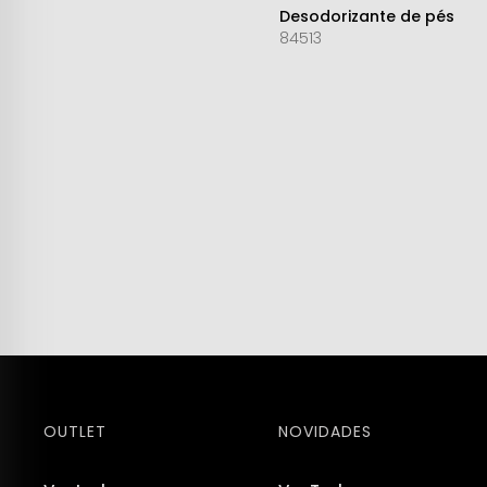
Desodorizante de pés
84513
OUTLET
NOVIDADES