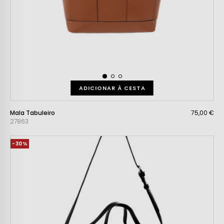
ADICIONAR À CESTA
Mala Tabuleiro
75,00 €
27863
-30%