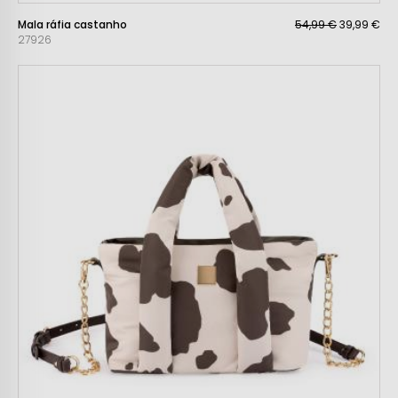
Mala ráfia castanho
54,99 €
39,99 €
27926