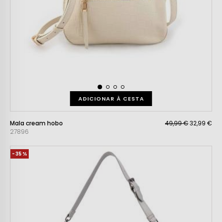
ADICIONAR À CESTA
Mala cream hobo
49,99 €
32,99 €
27896
-35%