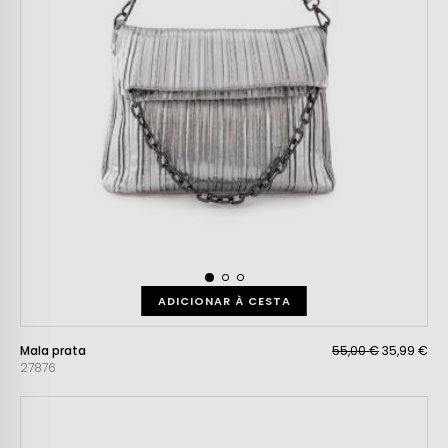
ADICIONAR À CESTA
Mala prata
55,00 €
35,99 €
27876