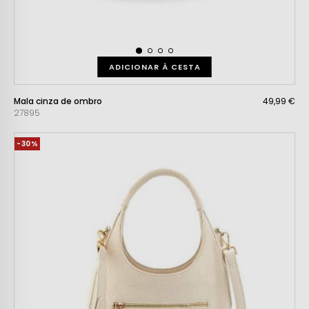
ADICIONAR À CESTA
Mala cinza de ombro
49,99 €
27895
-30%