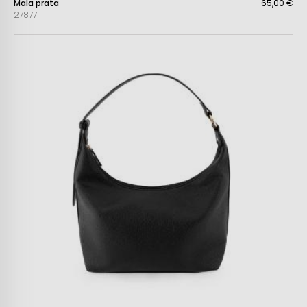
Mala prata
65,00 €
27877