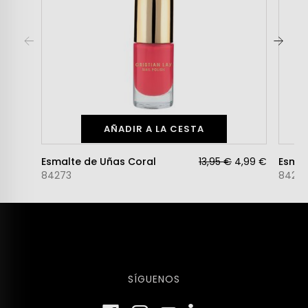
AÑADIR A LA CESTA
Esmalte de Uñas Coral
13,95 €
4,99 €
Esmal
84273
84271
SÍGUENOS