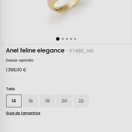
Anel feline elegance
- 67486_140
Deixar opinião
1.399,00 €
Talla
14
16
18
20
22
Guia de tamanhos