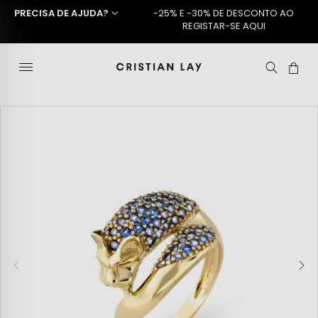
PRECISA DE AJUDA?
-25% E -30% DE DESCONTO AO
REGISTAR-SE AQUI