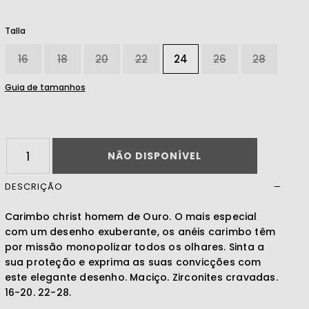
Talla
Ler mais
16
18
20
22
24
26
28
Guia de tamanhos
NÃO DISPONÍVEL
DESCRIÇÃO
Carimbo christ homem de Ouro. O mais especial
com um desenho exuberante, os anéis carimbo têm
por missão monopolizar todos os olhares. Sinta a
sua proteção e exprima as suas convicções com
este elegante desenho. Maciço. Zirconites cravadas.
16-20. 22-28.