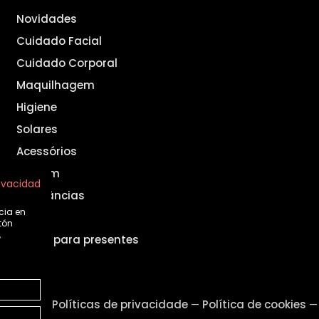
Novidades
Cuidado Facial
Cuidado Corporal
Maquilhagem
Higiene
Solares
Acessórios
Homem
rivacidad
Fragrâncias
cia en
Set
tón
,
Ideias para presentes
o legal
Políticas de privacidade
Política de cookies
—
—
—