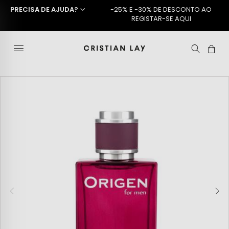
PRECISA DE AJUDA?
-25% E -30% DE DESCONTO AO
REGISTAR-SE AQUI