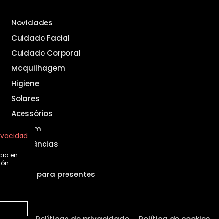
Novidades
Cuidado Facial
Cuidado Corporal
Maquilhagem
Higiene
Solares
Acessórios
Homem
rivacidad
Fragrâncias
cia en
Set
tón
,
Ideias para presentes
o legal
Políticas de privacidade
Política de cookies
—
—
—