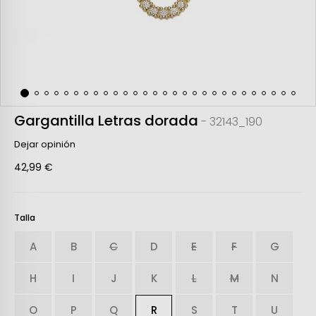
Gargantilla Letras dorada
- 32143_190
Dejar opinión
42,99 €
Talla
A
B
C
D
E
F
G
H
I
J
K
L
M
N
O
P
Q
R
S
T
U