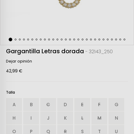
Gargantilla Letras dorada
- 32143_250
Dejar opinión
42,99 €
Talla
A
B
C
D
E
F
G
H
I
J
K
L
M
N
O
P
Q
R
S
T
U