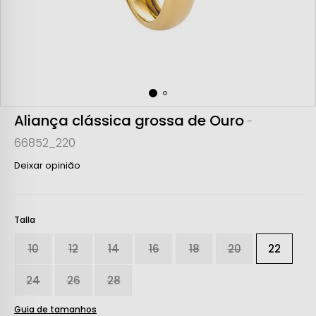
Aliança clássica grossa de Ouro
-
66852_220
Deixar opinião
Talla
10
12
14
16
18
20
22
24
26
28
Guia de tamanhos