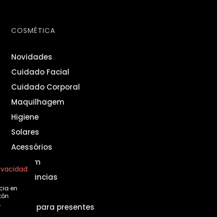
COSMÉTICA
Novidades
Cuidado Facial
Cuidado Corporal
Maquilhagem
Higiene
Solares
Acessórios
Homem
rivacidad
Fragrâncias
cia en
Set
tón
,
Ideias para presentes