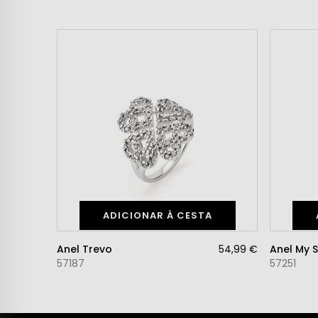
ADICIONAR À CESTA
Anel Trevo
54,99 €
Anel My 
57187
57251