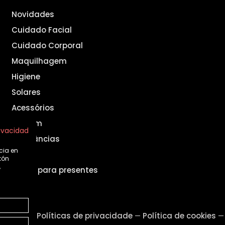
Novidades
Cuidado Facial
Cuidado Corporal
Maquilhagem
Higiene
Solares
Acessórios
Homem
rivacidad
Fragrâncias
cia en
Set
tón
,
Ideias para presentes
o legal
Políticas de privacidade
Política de cookies
—
—
—