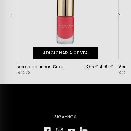
ADICIONAR À CESTA
Verniz de unhas Coral
13,95 €
4,99 €
Verni
84273
84271
SIGA-NOS