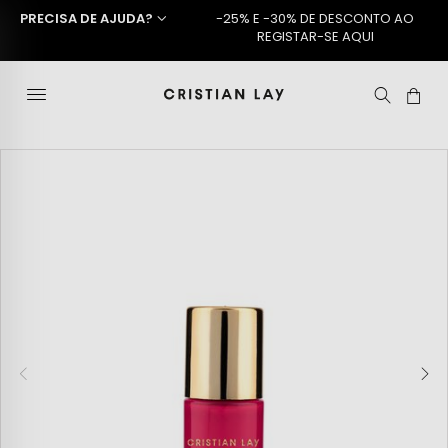
PRECISA DE AJUDA?
-25% E -30% DE DESCONTO AO
REGISTAR-SE AQUI