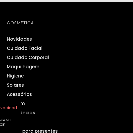
COSMÉTICA
Novidades
Cuidado Facial
Cuidado Corporal
Maquilhagem
Higiene
Solares
Acessórios
Homem
rivacidad
Fragrâncias
cia en
Set
tón
,
Ideias para presentes