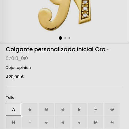
Colgante personalizado inicial Oro
-
67018_010
Dejar opinión
420,00 €
Talla
A
B
C
D
E
F
G
H
I
J
K
L
M
N