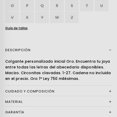
O
P
Q
R
S
T
U
V
X
Y
W
Z
Guía de tallas
DESCRIPCIÓN
Leer más
Colgante personalizado inicial Oro. Encuentra tu joya
entre todas las letras del abecedario disponibles.
Macizo. Circonitas clavadas. 1-27. Cadena no incluida
en el precio. Oro 1ª Ley 750 milésimas.
CUIDADO Y COMPOSICIÓN
MATERIAL
GARANTÍA