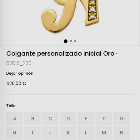
Colgante personalizado inicial Oro
-
67018_230
Dejar opinión
420,00 €
Talla
A
B
C
D
E
F
G
H
I
J
K
L
M
N