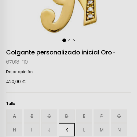
Colgante personalizado inicial Oro
-
67018_110
Dejar opinión
420,00 €
Talla
A
B
C
D
E
F
G
H
I
J
K
L
M
N