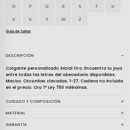
O
P
Q
R
S
T
U
V
X
Y
W
Z
Guía de tallas
DESCRIPCIÓN
Leer más
Colgante personalizado inicial Oro. Encuentra tu joya
entre todas las letras del abecedario disponibles.
Macizo. Circonitas clavadas. 1-27. Cadena no incluida
en el precio. Oro 1ª Ley 750 milésimas.
CUIDADO Y COMPOSICIÓN
MATERIAL
GARANTÍA