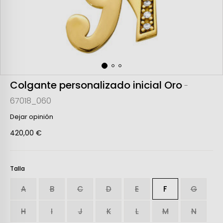
Colgante personalizado inicial Oro
-
67018_060
Dejar opinión
420,00 €
Talla
A
B
C
D
E
F
G
H
I
J
K
L
M
N