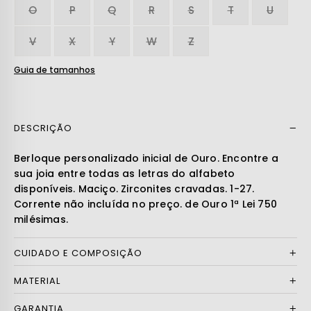
O
P
Q
R
S
T
U
V
X
Y
W
Z
Guia de tamanhos
DESCRIÇÃO
Ler mais
Berloque personalizado inicial de Ouro. Encontre a
sua joia entre todas as letras do alfabeto
disponíveis. Maciço. Zirconites cravadas. 1-27.
Corrente não incluída no preço. de Ouro 1ª Lei 750
milésimas.
CUIDADO E COMPOSIÇÃO
MATERIAL
GARANTIA