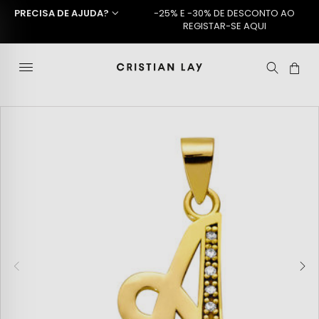
PRECISA DE AJUDA?
-25% E -30% DE DESCONTO AO
REGISTAR-SE AQUI