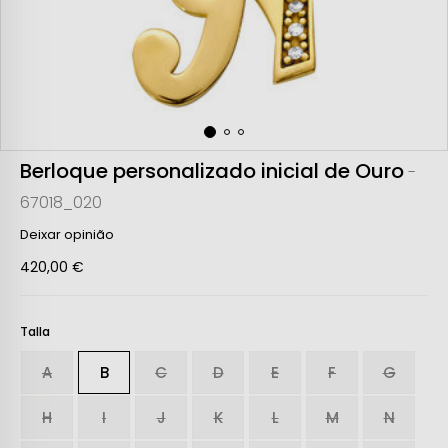
Berloque personalizado inicial de Ouro
-
67018_020
Deixar opinião
420,00 €
Talla
A
B
C
D
E
F
G
H
I
J
K
L
M
N