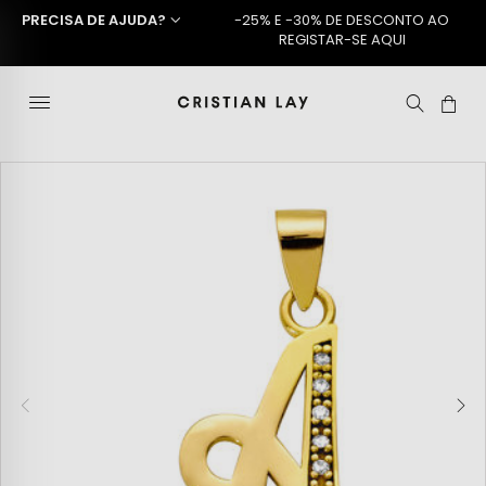
PRECISA DE AJUDA?
-25% E -30% DE DESCONTO AO
REGISTAR-SE AQUI