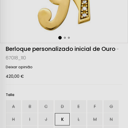
Berloque personalizado inicial de Ouro
-
67018_110
Deixar opinião
420,00 €
Talla
A
B
C
D
E
F
G
H
I
J
K
L
M
N