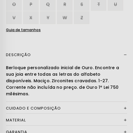
O
P
Q
R
S
T
U
V
X
Y
W
Z
Guia de tamanhos
DESCRIÇÃO
Ler mais
Berloque personalizado inicial de Ouro. Encontre a
sua joia entre todas as letras do alfabeto
disponíveis. Maciço. Zirconites cravadas. 1-27.
Corrente não incluída no preço. de Ouro 1ª Lei 750
milésimas.
CUIDADO E COMPOSIÇÃO
MATERIAL
GARANTIA