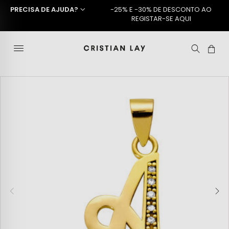
PRECISA DE AJUDA?
-25% E -30% DE DESCONTO AO
REGISTAR-SE AQUI