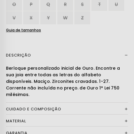
O
P
Q
R
S
T
U
V
X
Y
W
Z
Guia de tamanhos
DESCRIÇÃO
Ler mais
Berloque personalizado inicial de Ouro. Encontre a
sua joia entre todas as letras do alfabeto
disponíveis. Maciço. Zirconites cravadas. 1-27.
Corrente não incluída no preço. de Ouro 1ª Lei 750
milésimas.
CUIDADO E COMPOSIÇÃO
MATERIAL
GARANTIA