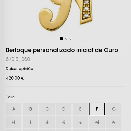
Berloque personalizado inicial de Ouro
-
67018_060
Deixar opinião
420,00 €
Talla
A
B
C
D
E
F
G
H
I
J
K
L
M
N